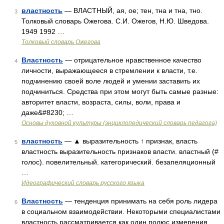
властность
— ВЛАСТНЫЙ, ая, ое; тен, тна и тна, тно.
3
Толковый словарь Ожегова. С.И. Ожегов, Н.Ю. Шведова.
1949 1992 …
Толковый словарь Ожегова
Властность
— отрицательное нравственное качество
4
личности, выражающееся в стремлении к власти, т.е.
подчинению своей воле людей и умении заставить их
подчиниться. Средства при этом могут быть самые разные:
авторитет власти, возраста, силы, воли, права и
даже&#8230; …
Основы духовной культуры (энциклопедический словарь педагога)
властность
— ▲ выразительность ↑ признак, власть
5
властность выразительность признаков власти. властный (#
голос). повелительный. категорический. безапеляционный
…
Идеографический словарь русского языка
Властность
— тенденция принимать на себя роль лидера
6
в социальном взаимодействии. Некоторыми специалистами
властность рассматривается как один полюс измерения,