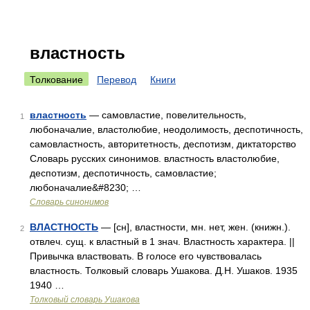
властность
Толкование
Перевод
Книги
властность
— самовластие, повелительность,
1
любоначалие, властолюбие, неодолимость, деспотичность,
самовластность, авторитетность, деспотизм, диктаторство
Словарь русских синонимов. властность властолюбие,
деспотизм, деспотичность, самовластие;
любоначалие&#8230; …
Словарь синонимов
ВЛАСТНОСТЬ
— [сн], властности, мн. нет, жен. (книжн.).
2
отвлеч. сущ. к властный в 1 знач. Властность характера. ||
Привычка властвовать. В голосе его чувствовалась
властность. Толковый словарь Ушакова. Д.Н. Ушаков. 1935
1940 …
Толковый словарь Ушакова