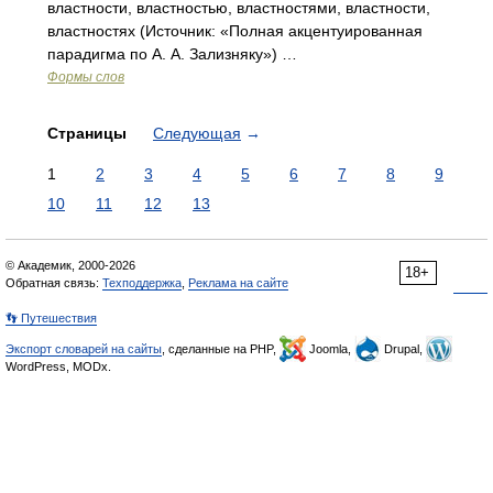
властности, властностью, властностями, властности,
властностях (Источник: «Полная акцентуированная
парадигма по А. А. Зализняку») …
Формы слов
Страницы
Следующая
→
1
2
3
4
5
6
7
8
9
10
11
12
13
© Академик, 2000-2026
18+
Обратная связь:
Техподдержка
,
Реклама на сайте
👣 Путешествия
Экспорт словарей на сайты
, сделанные на PHP,
Joomla,
Drupal,
WordPress, MODx.