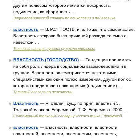
другим полюсом которого является покорность,
подчинение, конформность …
Энциклопедический словарь по психологии и педагогике
властность
— ВЛАСТНОСТЬ, и, ж То же, что самовластие.
7
Властность свекрови была причиной развода ее сына с
невесткой …
Толковый словарь русских существительных
ВЛАСТНОСТЬ (ГОСПОДСТВО)
— Тенденция принимать
8
на себя роль лидера в социальном взаимодействии и в
группах. Властность рассматривается некоторыми
специалистами как один полюс измерения, другой полюс
которого представлен покорностью (подчинением) …
Толковый словарь по психологии
Властность
— ж. отвлеч. сущ. по прил. властный 3.
9
Толковый словарь Ефремовой. Т. Ф. Ефремова. 2000 …
Современный толковый словарь русского языка Ефремовой
властность
— властность, властности, властности,
10
властностей, властности, властностям, властность,